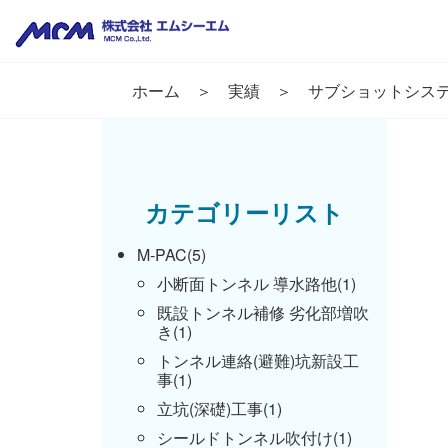
ホーム
実績
サブショットシス
カテゴリーリスト
M-PAC(5)
小断面トンネル 導水路他(1)
既設トンネル補修 劣化部増吹
き(1)
トンネル連絡(避難)坑新設工
事(1)
立坑(深礎)工事(1)
シールドトンネル吹付け(1)