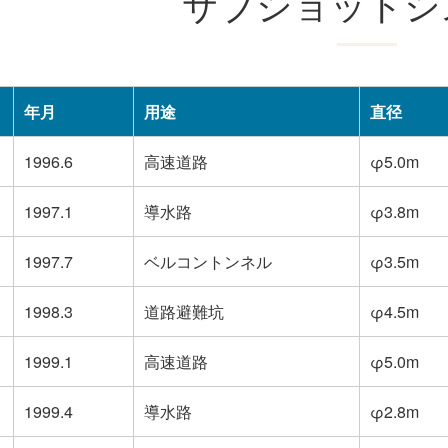
サブショットシ
年月
用途
直径
1996.6
高速道路
φ5.0m
1997.1
導水路
φ3.8m
1997.7
ベルコントンネル
φ3.5m
1998.3
道路避難坑
φ4.5m
1999.1
高速道路
φ5.0m
1999.4
導水路
φ2.8m