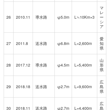
マ
レ
26
2010.11
導水路
φ5.0m
L≒10Km×3
ー
シ
ア
愛
27
2011.8
送水路
φ6.8m
L=2,600m
知
県
山
28
2017.12
導水路
φ4.5m
L=5,400m
形
県
広
29
2018.18
送水路
φ2.7m
L=9,600m
島
県
広
30
2018.11
送水路
φ2.7m
L=4,400m
島