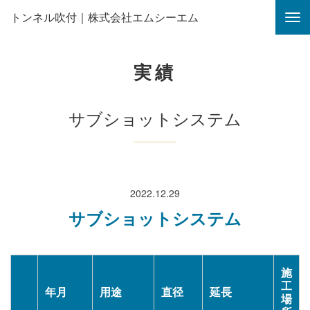
トンネル吹付｜株式会社エムシーエム
実績
サブショットシステム
2022.12.29
サブショットシステム
施
工
年月
用途
直径
延長
場