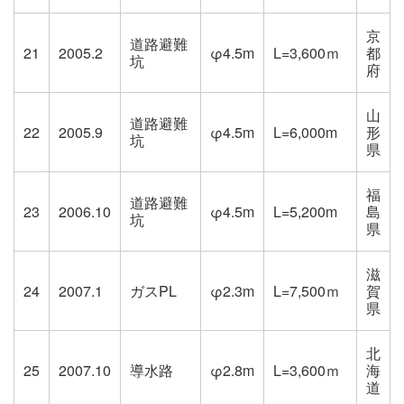
京
道路避難
21
2005.2
φ4.5m
L=3,600ｍ
都
坑
府
山
道路避難
22
2005.9
φ4.5m
L=6,000m
形
坑
県
福
道路避難
23
2006.10
φ4.5m
L=5,200m
島
坑
県
滋
24
2007.1
ガスPL
φ2.3m
L=7,500ｍ
賀
県
北
25
2007.10
導水路
φ2.8m
L=3,600ｍ
海
道