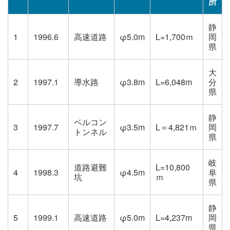
所
静
1
1996.6
高速道路
φ5.0m
L=1,700ｍ
岡
県
大
2
1997.1
導水路
φ3.8m
L=6,048m
分
県
静
ベルコン
3
1997.7
φ3.5m
L＝4,821ｍ
岡
トンネル
県
岐
道路避難
L=10,800
4
1998.3
φ4.5m
阜
坑
ｍ
県
静
5
1999.1
高速道路
φ5.0m
L=4,237m
岡
県